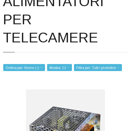
ALIMENTATORI
Corsi
PER
Offerte
Contatti
TELECAMERE
Registrazione
Ordina per:
Nome (↑)
Mostra:
12
Filtra per:
Tutti i produttori
ALIM.SWITCH 12V 5A
Codice: VTPD6012
Peso (kg): 0,000
Produttore:
VISIOTECH