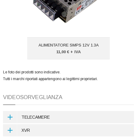
ALIMENTATORE SMPS 12V 1.3A
11,00 € + IVA
Le foto dei prodotti sono indicative.
Tutti i marchi riportati appartengono ai legittimi proprietari.
VIDEOSORVEGLIANZA
TELECAMERE
OBIETTIVO FISSO 2.8MM 4 IN 1 HDCVI HDTVI AHD
XVR
CVBS