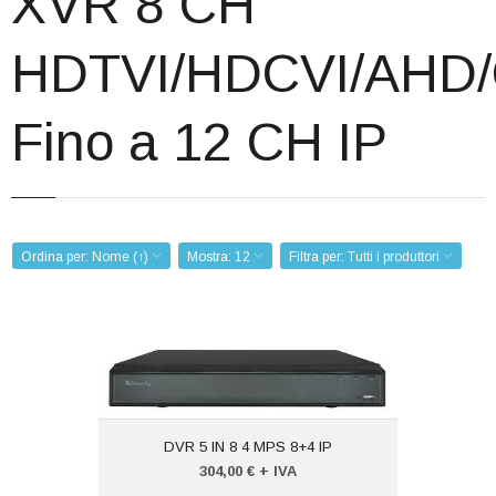
XVR 8 CH
Corsi
HDTVI/HDCVI/AHD
Offerte
Contatti
Fino a 12 CH IP
Registrazione
Ordina per:
Nome (↑)
Mostra:
12
Filtra per:
Tutti i produttori
DVR 5 IN 8 4 MPS 8+4 IP
Codice:
VTXSXVR61084KL
Peso (kg): 0,000
DVR 5 IN 8 4 MPS 8+4 IP
Produttore:
304,00 € + IVA
VISIOTECH