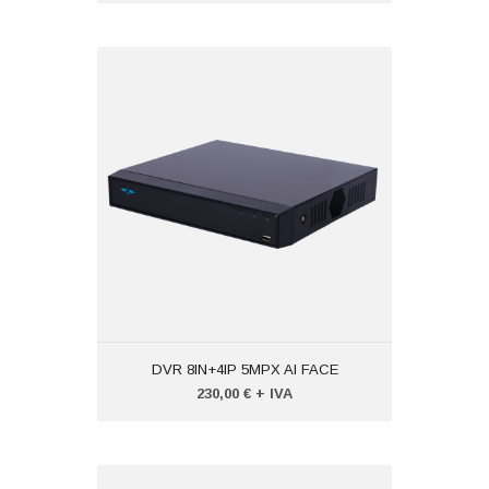
DVR 8IN+4IP 5MPX AI FACE
Codice:
VTXSXVR6108AAI
Peso (kg): 0,000
Produttore:
XSECURITY
DVR 8IN+4IP 5MPX AI FACE
230,00 € + IVA