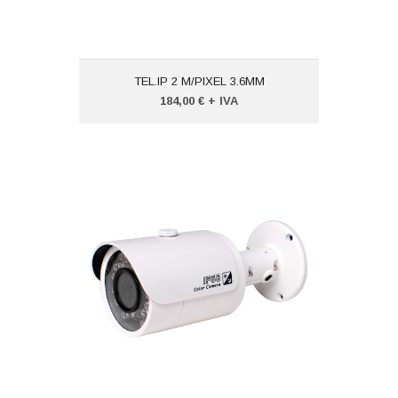
TEL.IP 2 M/PIXEL 3.6MM
184,00 € + IVA
TEL.IP 4 M/PIXEL 3.6MM
Codice:
VTXSIPCV4262NI
Peso (kg): 2,000
Produttore:
VISIOTECH