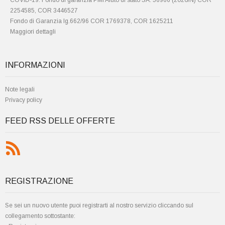
COVID-19: Fondo di garanzia PMI Aiuto di stato SA. 56966 (2020/N) COR
2254585, COR 3446527
Fondo di Garanzia lg.662/96 COR 1769378, COR 1625211
Maggiori dettagli
INFORMAZIONI
Note legali
Privacy policy
FEED RSS DELLE OFFERTE
REGISTRAZIONE
Se sei un nuovo utente puoi registrarti al nostro servizio cliccando sul
collegamento sottostante: