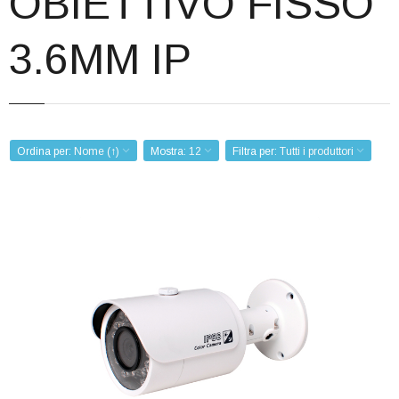
OBIETTIVO FISSO
Corsi
3.6MM IP
Offerte
Contatti
Registrazione
Ordina per:
Nome (↑)
Mostra:
12
Filtra per:
Tutti i produttori
TEL.IP 2 M/PIXEL 3.6MM
Codice:
VTXSIPVC2262EI
Peso (kg): 2,000
Produttore:
VISIOTECH