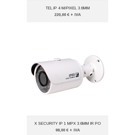
TEL.IP 4 M/PIXEL 3.6MM
220,00 € + IVA
X SECURITY IP 1 MPX 3.6MM IR PO
Codice:
VTXSIPCV1262EI
Peso (kg): 2,000
Produttore:
VISIOTECH
X SECURITY IP 1 MPX 3.6MM IR PO
98,00 € + IVA