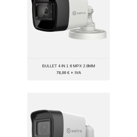
Peso (kg): 3,000
Produttore:
SAFIRE
BULLET 4 IN 1 8 MPX 2.8MM
78,00 € + IVA
BULLET4 IN 1 5MPX 2.8MM
Codice:
VTSFB0225P4N1
Peso (kg): 3,000
Produttore:
SAFIRE