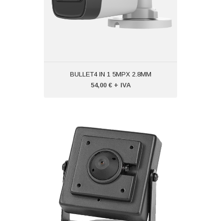
BULLET4 IN 1 5MPX 2.8MM
54,00 € + IVA
MINI 4 IN 3.7MM 1080P
Codice: VTMC232F4IN1
Peso (kg): 2,000
Produttore:
XSECURITY