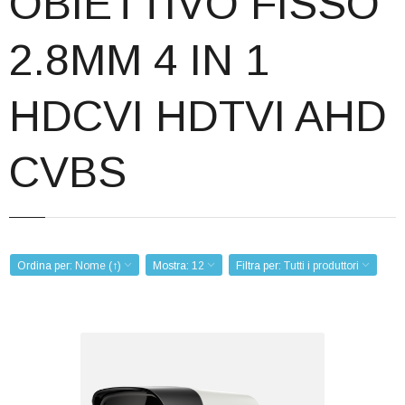
OBIETTIVO FISSO
Corsi
2.8MM 4 IN 1
Offerte
Contatti
HDCVI HDTVI AHD
Registrazione
CVBS
Ordina per:
Nome (↑)
Mostra:
12
Filtra per:
Tutti i produttori
BULLET 4 IN 1 8 MPX 2.8MM
Codice:
VTSFB0228P4N1