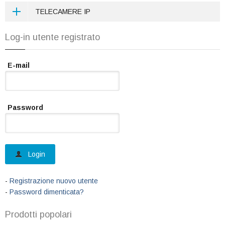
DOME OBIETTIVO VARIFOCAL 2.8-12M 4 IN 1 HDCVI
NVR 16CH 200MBPS HDMI
TELECAMERE IP
HDTVI AHD CVBS
NVR 4 CH IP 80 MBBS
OBIETTIVO FISSO 3.6MM IP
Log-in utente registrato
TELECAMERA WIFI
E-mail
Password
Login
-
Registrazione nuovo utente
-
Password dimenticata?
Prodotti popolari