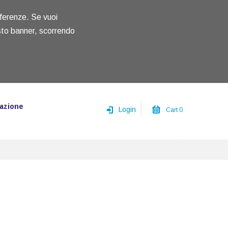
referenze. Se vuoi
to banner, scorrendo
azione
Login
Cart
0