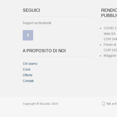
SEGUICI
RENDI
PUBBL
Seguici su facebook
COVID-19
stato SA
COR 344
Fondo di
COR 162
A PROPOSITO DI NOI
Maggiori 
Chi siamo
Corsi
Offerte
Contatti
Copyright © Sicurtel, 2014
Tel. e F