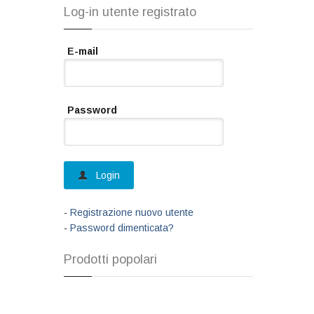
VARIFOCAL 2.8-12M 4 IN 1
OBIETTIVO FISSO 3.6MM IP
Fino a 24 CH IP
Log-in utente registrato
HDCVI HDTVI AHD CVBS
TELECAMERA WIFI
E-mail
Password
Login
-
Registrazione nuovo utente
-
Password dimenticata?
Prodotti popolari