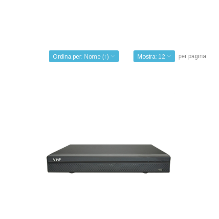
per pagina
Ordina per:
Nome (↑)
Mostra:
12
NVR 4 IP 80 MBBS
Codice: VTXSNVR4041
Peso (kg): 3,000
Produttore:
VISIOTECH