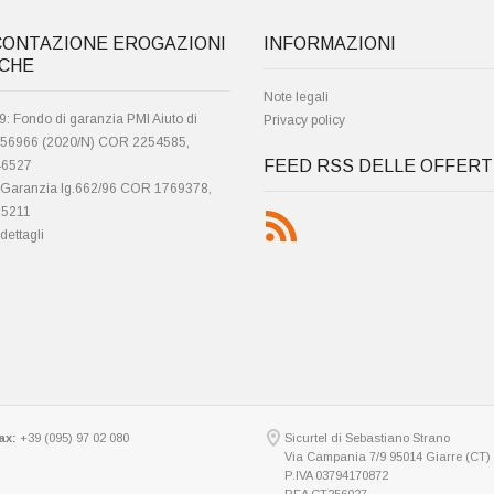
CONTAZIONE EROGAZIONI
INFORMAZIONI
ICHE
Note legali
: Fondo di garanzia PMI Aiuto di
Privacy policy
. 56966 (2020/N) COR 2254585,
FEED RSS DELLE OFFER
6527
 Garanzia lg.662/96 COR 1769378,
5211
dettagli
ax:
+39 (095) 97 02 080
Sicurtel di Sebastiano Strano
Via Campania 7/9 95014 Giarre (CT)
P.IVA 03794170872