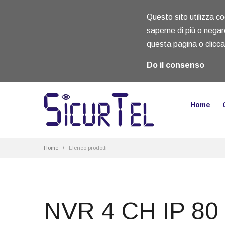
Questo sito utilizza coo
saperne di più o negar
questa pagina o clicc
Do il consenso
Home
Home
/
Elenco prodotti
NVR 4 CH IP 8