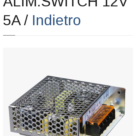
ALIM.SWITCH 12V
Corsi
5A /
Indietro
Offerte
Contatti
Registrazione