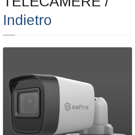
TELECAMERE /
Corsi
Indietro
Offerte
Contatti
Registrazione